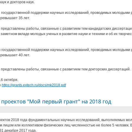
аук и докторов наук.
я государственной поддержки научных исследований, проводимых молодыми р
превышает 35 лет.
ь представлены работы, связанные с развитием тем кандидатских диссертац
заметном вкладе молодых ученых в развитие науки и техники и об их творчес
я государственной поддержки научных исследований, проводимых молодыми р
превышает 40 лет.
ь представлены работы, связанные с развитием тем докторских диссертаций.
16 октября.
е
https://grants.extech.ru/docs/mk2018.pdf
с проектов "Мой первый грант" на 2018 год
оектов 2018 года фундаментальных научных исследований, выполняемых мол
м лицом или коллективом физических лиц численностью не более 5 человек. 
31 декабря 2017 года.