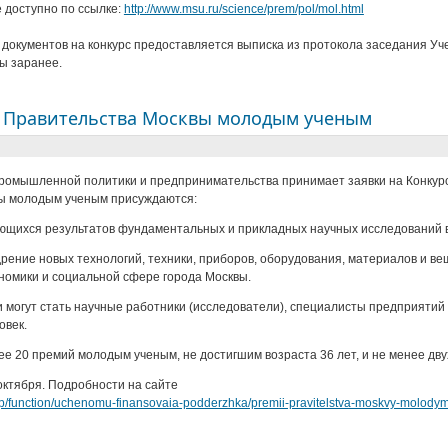
 доступно по ссылке:
http://www.msu.ru/science/prem/pol/mol.html
 документов на конкурс предоставляется выписка из протокола заседания У
ы заранее.
и Правительства Москвы молодым ученым
промышленной политики и предпринимательства принимает заявки на Конку
ы молодым ученым присуждаются:
ющихся результатов фундаментальных и прикладных научных исследований в 
едрение новых технологий, техники, приборов, оборудования, материалов и
номики и социальной сфере города Москвы.
могут стать научные работники (исследователи), специалисты предприятий 
овек.
е 20 премий молодым ученым, не достигшим возраста 36 лет, и не менее двух 
 октября. Подробности на сайте
pp/function/uchenomu-finansovaia-podderzhka/premii-pravitelstva-moskvy-molod