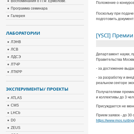
Воспоминания о П.Ф. Ермолове.
Положение о конкурсе
Программа семинара
Поскольку при подаче
Галерея
подготовить документ
ЛАБОРАТОРИИ
[YSCI] Преми
ЛЭНВ
ЛСВ
Департамент науки, 
ЛДСЭ
Правительства Москв
ЛТЧР
- за достижение выда
ЛТКРР
- за разработку и вн
реальном секторе эко
ЭКСПЕРИМЕНТЫ/ ПРОЕКТЫ
Получателями премии 
и коллективы до 3 чел
ATLAS
CMS
Присуждается не мене
LHCb
Прием заявок - до 30
D0
https://www.mos.ru/dn
ZEUS