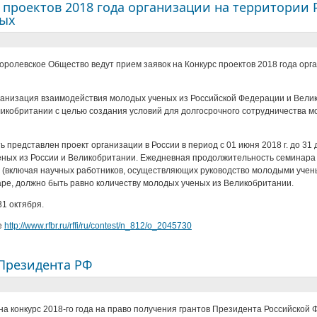
с проектов 2018 года организации на территории
ных
ролевское Общество ведут прием заявок на Конкурс проектов 2018 года орг
рганизация взаимодействия молодых ученых из Российской Федерации и Вел
ликобритании с целью создания условий для долгосрочного сотрудничества
ь представлен проект организации в России в период с 01 июня 2018 г. до 31
ных из России и Великобритании. Ежедневная продолжительность семинара – 
0 (включая научных работников, осуществляющих руководство молодыми учен
ре, должно быть равно количеству молодых ученых из Великобритании.
31 октября.
е
http://www.rfbr.ru/rffi/ru/contest/n_812/o_2045730
 Президента РФ
на конкурс 2018-го года на право получения грантов Президента Российской