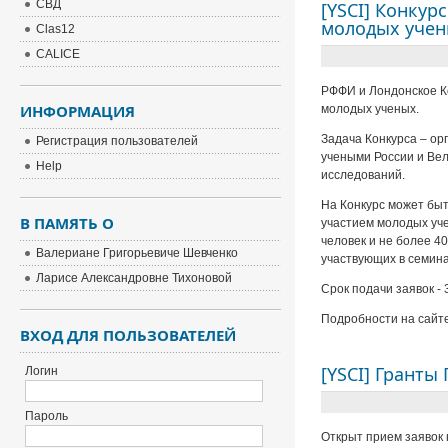
СВД
[YSCI] Конкур
молодых уче
Clas12
CALICE
РФФИ и Лондонское Ко
ИНФОРМАЦИЯ
молодых ученых.
Задача Конкурса – о
Регистрация пользователей
учеными России и Ве
Help
исследований.
На Конкурс может быт
В ПАМЯТЬ О
участием молодых уче
человек и не более 4
Валериане Григорьевиче Шевченко
участвующих в семина
Ларисе Александровне Тихоновой
Срок подачи заявок - 
Подробности на сайт
ВХОД ДЛЯ ПОЛЬЗОВАТЕЛЕЙ
[YSCI] Гранты
Логин
Пароль
Открыт прием заявок 