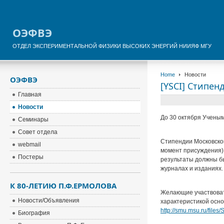
ОЭФВЭ
ОТДЕЛ ЭКСПЕРИМЕНТАЛЬНОЙ ФИЗИКИ ВЫСОКИХ ЭНЕРГИЙ НИИЯФ МГУ
Home
Новости
ОЭФВЭ
[YSCI] Стипен
Главная
Новости
До 30 октября Ученым
Семинары
Совет отдела
Стипендии Московског
webmail
момент присуждения),
Постеры
результаты должны бы
журналах и изданиях.
К 80-ЛЕТИЮ П.Ф.ЕРМОЛОВА
Желающие участвовать
Новости/Объявления
характеристикой осно
http://smu.msu.ru/files
Биография