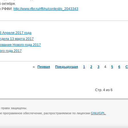
5 октября.
те РФФИ:
http://www.rfbr.ru/rffi/ru/contest/o_2043343
3 Апреля 2017 года
тдела 13 марта 2017
ования Нового года 2017
го года 2017
«
Первая
Предыдущая
1
2
3
4
5
6
С
Стр. 4 из 6
 права защищены.
е программное обеспечение, распространяемое по лицензии
GNU/GPL.