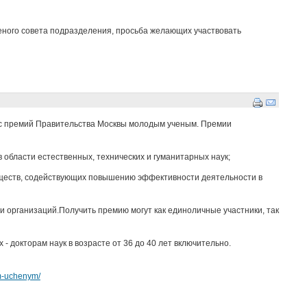
ченого совета подразделения, просьба желающих участвовать
рс премий Правительства Москвы молодым ученым. Премии
области естественных, технических и гуманитарных наук;
 веществ, содействующих повышению эффективности деятельности в
и организаций.Получить премию могут как единоличные участники, так
- докторам наук в возрасте от 36 до 40 лет включительно.
ym-uchenym/