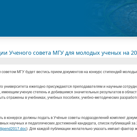
дии Ученого совета МГУ для молодых ученых на 201
 советом МГУ будет вестись прием документов на конкурс стипендий молодым
о университета ежегодно присуждаются преподавателям и научным сотрудник
 имеющим ученую степень и добившимся значительных результатов в области
ть отражены в учебниках, учебных пособиях, учебно-методических разработк
 в конкурсе должны подать в Учёные советы подразделений комплект докуме
вных научных и педагогических достижений кандидата, список публикаций за 
/Stipend2017.doc
). Для каждой публикации желательно указать импакт-фактор 