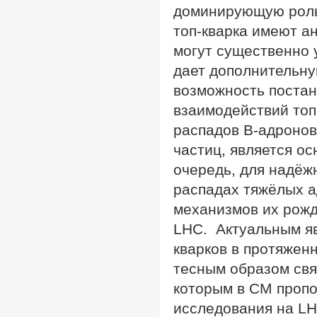
доминирующую роль 
топ-кварка имеют а
могут существенно 
дает дополнительн
возможность поста
взаимодействий топ
распадов B-адронов
частиц, является о
очередь, для надёж
распадах тяжёлых 
механизмов их рожд
LHC. Актуальным яв
кварков в протяжен
тесным образом свя
которым в СМ пропо
исследования на L