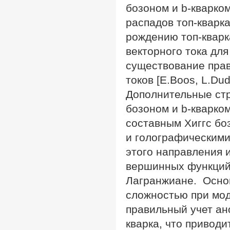
бозоном и b-кварко
распадов топ-кварк
рождению топ-кварк
векторного тока для
существование прав
токов [E.Boos, L.Dud
Дополнительные стр
бозоном и b-кварком
составным Хиггс бо
и голографическими
этого направления 
вершинных функций 
Лагранжиане. Осно
сложностью при мод
правильный учет ан
кварка, что приводи