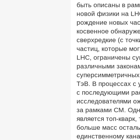
быть описаны в рамк
новой физики на LH
рождение новых час
косвенное обнаружен
сверхредкие (с точ
частиц, которые мог
LHC, ограничены су
различными законам
суперсимметричных 
ТэВ. В процессах с
с последующими рас
исследователями о
за рамками СМ. Одн
является топ-кварк,
больше масс остальн
единственному кана