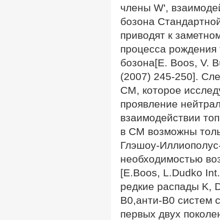
члены W', взаимоде
бозона Стандартно
приводят к заметно
процесса рождения 
бозона[E. Boos, V. B
(2007) 245-250]. С
СМ, которое исслед
проявление нейтрал
взаимодействии топ-
в СМ возможны толь
Глэшоу-Иллиополус
необходимостью воз
[E.Boos, L.Dudko In
редкие распады K, 
B0,анти-B0 систем
первых двух поколе