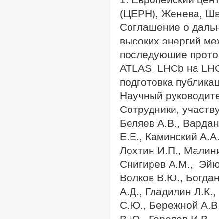
(ЦЕРН), Женева, Ш
Соглашение о дальн
высоких энергий ме
последующие проток
ATLAS, LHCb на LHC
подготовка публика
Научный руководите
Сотрудники, участв
Беляев А.В., Вардан
Е.Е., Каминский А.А.
Лохтин И.П., Малини
Снигирев А.М., Эйюбо
Волков В.Ю., Богдан
А.Д., Гладилин Л.К.
С.Ю., Бережной А.В
В.Ю., Горелов И.В.,