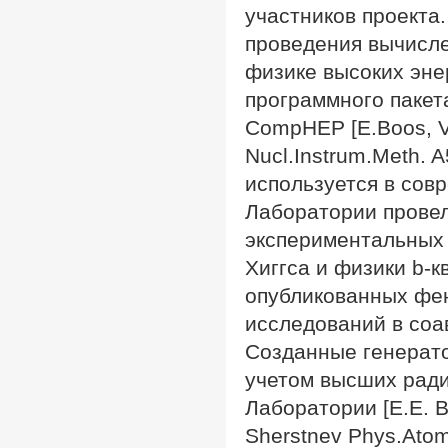
участников проекта
проведения вычисле
физике высоких эне
программного пакет
CompHEP [E.Boos, V.B
Nucl.Instrum.Meth. 
используется в сов
Лаборатории провел
экспериментальных 
Хиггса и физики b-к
опубликованных фе
исследований в соа
Созданные генерато
учетом высших рад
Лаборатории [E.E. Boo
Sherstnev Phys.Atom.