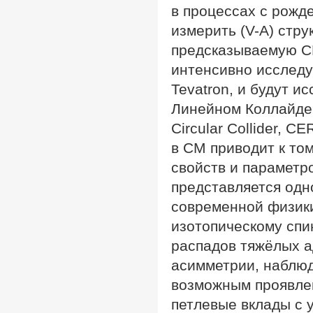
в процессах с рожд
измерить (V-A) стр
предсказываемую СМ
интенсивно исследу
Tevatron, и будут 
Линейном Коллайдере 
Circular Collider, C
в СМ приводит к то
свойств и параметр
представляется одн
современной физики
изотопическому спин
распадов тяжёлых а
асимметрии, наблюд
возможным проявлен
петлевые вклады с 