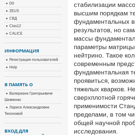
D0
стабилизации массо
ZEUS
высшим порядкам те
СВД
фундаментальных в
Clas12
результатов, но са
CALICE
массы фундаменталь
параметры матрицы
ИНФОРМАЦИЯ
нейтрино. Такое ко
Регистрация пользователей
современным предст
Help
фундаментальная те
проявиться, возмож
В ПАМЯТЬ О
тяжелых кварков. Н
Валериане Григорьевиче
сверхплотной горяч
Шевченко
применимости Станд
Ларисе Александровне
пределами, в том чи
Тихоновой
общей научной про
ВХОД ДЛЯ
исследования.