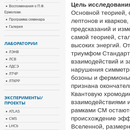
Цель исследовани
Воспоминания о П.Ф.
Основной теорией,
Ермолове.
Программа семинара
лептонов и кварков
Галерея
предсказаний и изм
самой теорией, ста
ЛАБОРАТОРИИ
высоких энергий. От
ЛЭНВ
триумфом Стандартн
ЛСВ
взаимодействий и з
ЛДСЭ
нарушения симметри
ЛТЧР
бозоны и фермионы
ЛТКРР
признана окончател
Квантовую хромодин
ЭКСПЕРИМЕНТЫ/
взаимодействиями и 
ПРОЕКТЫ
рамками СМ остаютс
ATLAS
происхождение эфф
CMS
Вселенной, размерн
LHCb