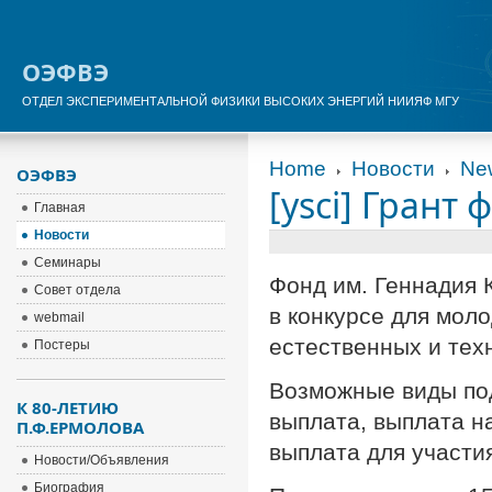
ОЭФВЭ
ОТДЕЛ ЭКСПЕРИМЕНТАЛЬНОЙ ФИЗИКИ ВЫСОКИХ ЭНЕРГИЙ НИИЯФ МГУ
Home
Новости
Ne
ОЭФВЭ
[ysci] Грант
Главная
Новости
Семинары
Фонд им. Геннадия 
Совет отдела
в конкурсе для мол
webmail
естественных и техн
Постеры
Возможные виды по
К 80-ЛЕТИЮ
выплата, выплата н
П.Ф.ЕРМОЛОВА
выплата для участи
Новости/Объявления
Биография